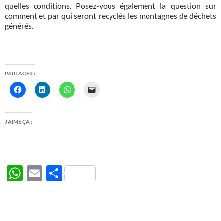
quelles conditions. Posez-vous également la question sur
comment et par qui seront recyclés les montagnes de déchets
générés.
PARTAGER :
J’AIME ÇA :
W
E
P
h
m
ar
at
ail
ta
s
g