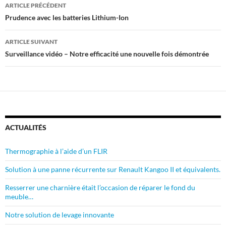
Navigation
ARTICLE PRÉCÉDENT
A
er
des
Prudence avec les batteries Lithium-Ion
p
articles
ARTICLE SUIVANT
p
Surveillance vidéo – Notre efficacité une nouvelle fois démontrée
ACTUALITÉS
Thermographie à l’aide d’un FLIR
Solution à une panne récurrente sur Renault Kangoo II et équivalents.
Resserrer une charnière était l’occasion de réparer le fond du
meuble…
Notre solution de levage innovante