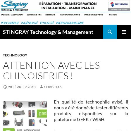
Aller
au
contenu
Recherche
STINGRAY Technology & Management
MENU
PRINCI
TECHNOLOGY
ATTENTION AVEC LES
CHINOISERIES !
28 FÉVRIER 2018
CHRISTIAN
En qualité de technophile avisé, il
nous a été donné de tester différents
produits disponibles sur la
plateforme GEEK / WISH.